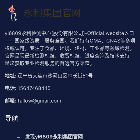
yl6809永利检测中心(股份有限公司)-Official website入口
——国家级资质，服务全国。我们持有CMA、CNAS等多项
权威认可，专注于食品、环境、建材、工业品等领域检测。
官网呈现最新检测标准、收费标准、进度查询及技术支持，
是您获取专业检测服务的首选官方渠道。
地址:
辽宁省大连市沙河口区中长街51号
电话:
15647468445
邮箱:
fallow@gmail.com
导航
发现
yl6809永利集团官网