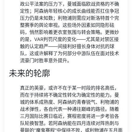
政公平法案的压力下，曼城面临欧战资格的不确
定性；阿森纳年轻核心的成长曲线能否扛住争冠
压力仍是未知数；利物浦则需应对斯洛特首个完
整赛季的舆论审视。这些场外因素如同隐形砝
码，悄然影响着更衣室氛围与转会策略。更微妙
的是，VAR判罚尺度的变化——尤其是对禁区接
触的认定趋严——间接利好擅长身体对抗的球
队，这或许解释了为何部分中游队伍在面对技术
流豪门时胜率意外提升。
未来的轮廓
真正的英豪，或许不在于某一时段的排名高低，
而在于持续将不确定性转化为确定性的能力。曼
城的体系成熟度、阿森纳的青春锐气、利物浦的
战术弹性，各自代表一种通往巅峰的路径。随着
三月国际比赛日临近，赛程密度将进一步考验各
队轮换智慧。若阿森纳能在四月连续对阵热刺与
曼联的“魔鬼赛程”中保持不败，或利物浦在五月面