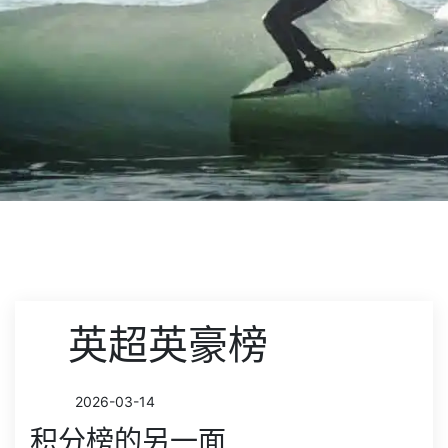
英超英豪榜
2026-03-14
积分榜的另一面