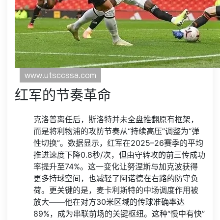
红军的节奏革命
克洛普离任后，斯洛特并未全盘推翻原有框架，
而是将利物浦的攻防节奏从“持续高压”调整为“弹
性切换”。数据显示，红军在2025–26赛季的平均
推进速度下降0.8秒/次，但由守转攻的前三传成功
率提升至74%。这一变化让努涅斯与加克波获得
更多持球空间，也减轻了阿诺德在右路的防守负
荷。更关键的是，麦卡利斯特的中场调度作用被
放大——他在对方30米区域的传球准确率达
89%，成为串联前场的关键枢纽。这种“慢中有快”