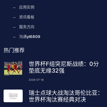
应用实例
资讯看板
服务方向
沟通
yl6809
热门推荐
世界杯F组突尼斯战绩：0分
垫底无缘32强
2026-07-18
瑞士点球大战淘汰哥伦比亚：
世界杯淘汰赛经典对决