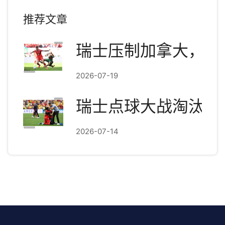
推荐文章
瑞士压制加拿大，扎
2026-07-19
瑞士点球大战淘汰哥
2026-07-14