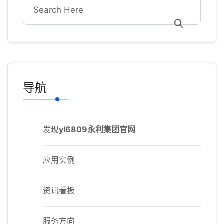
导航
发现
yl6809永利集团官网
应用实例
资讯看板
服务方向