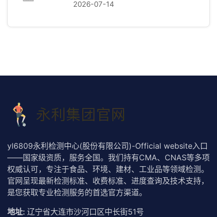
2026-07-14
yl6809永利检测中心(股份有限公司)-Official website入口
——国家级资质，服务全国。我们持有CMA、CNAS等多项
权威认可，专注于食品、环境、建材、工业品等领域检测。
官网呈现最新检测标准、收费标准、进度查询及技术支持，
是您获取专业检测服务的首选官方渠道。
地址:
辽宁省大连市沙河口区中长街51号