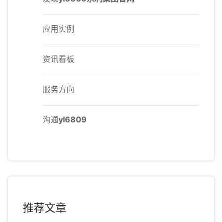
应用实例
资讯看板
服务方向
沟通
yl6809
推荐文章