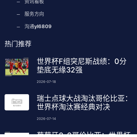
资讯看板
服务方向
沟通
yl6809
热门推荐
世界杯F组突尼斯战绩：0分
垫底无缘32强
2026-07-18
瑞士点球大战淘汰哥伦比亚：
世界杯淘汰赛经典对决
2026-07-14
葡萄牙0-0哥伦比亚：世界杯