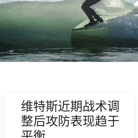
维特斯近期战术调
整后攻防表现趋于
平衡