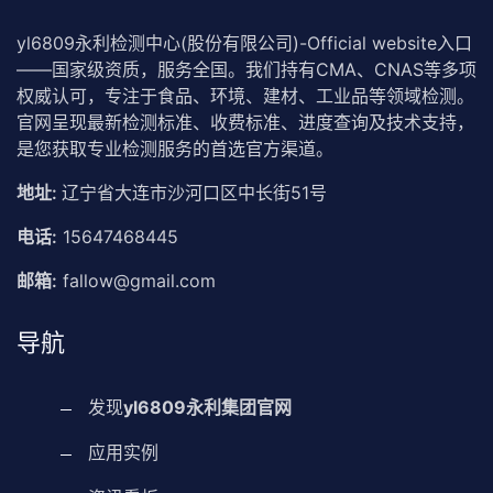
yl6809永利检测中心(股份有限公司)-Official website入口
——国家级资质，服务全国。我们持有CMA、CNAS等多项
权威认可，专注于食品、环境、建材、工业品等领域检测。
官网呈现最新检测标准、收费标准、进度查询及技术支持，
是您获取专业检测服务的首选官方渠道。
地址:
辽宁省大连市沙河口区中长街51号
电话:
15647468445
邮箱:
fallow@gmail.com
导航
发现
yl6809永利集团官网
应用实例