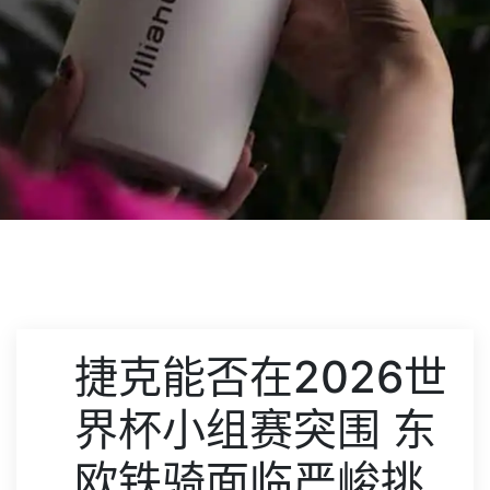
捷克能否在2026世
界杯小组赛突围 东
欧铁骑面临严峻挑