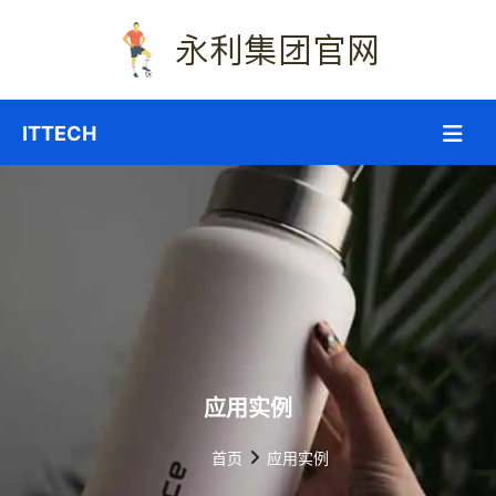
应用实例
首页
应用实例