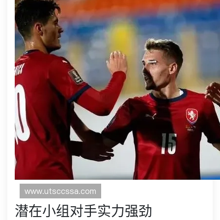
潜在小组对手实力强劲