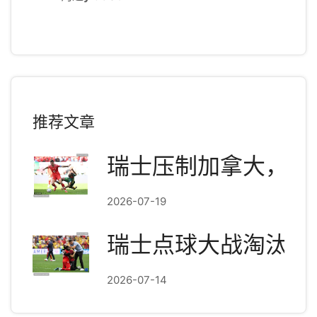
推荐文章
瑞士压制加拿大，扎
2026-07-19
瑞士点球大战淘汰哥
2026-07-14