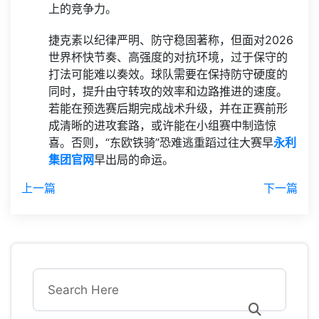
上的竞争力。
捷克素以纪律严明、防守稳固著称，但面对2026
世界杯快节奏、高强度的对抗环境，过于保守的
打法可能难以奏效。球队需要在保持防守硬度的
同时，提升由守转攻的效率和边路推进的速度。
若能在预选赛后期完成战术升级，并在正赛前形
成清晰的进攻套路，或许能在小组赛中制造惊
喜。否则，“东欧铁骑”恐难逃重蹈过往大赛早
永利
集团官网
早出局的命运。
上一篇
下一篇