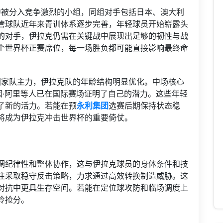
中被分入竞争激烈的小组，同组对手包括日本、澳大利
管球队近年来青训体系逐步完善，年轻球员开始崭露头
的对手，伊拉克仍需在关键战中展现出足够的韧性与战
个世界杯正赛席位，每一场胜负都可能直接影响最终命
国家队主力，伊拉克队的年龄结构明显优化。中场核心
因·阿里等人已在国际赛场证明了自己的潜力。这些年轻
了新的活力。若能在预
永利集团
选赛后期保持状态稳
将成为伊拉克冲击世界杯的重要倚仗。
调纪律性和整体协作，这与伊拉克球员的身体条件和技
往采取稳守反击策略，力求通过高效转换制造威胁。这
对抗中更具生存空间。若能在定位球攻防和临场调度上
冷抢分。