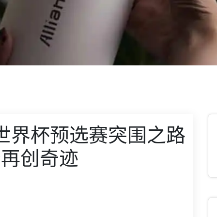
6世界杯预选赛突围之路
否再创奇迹