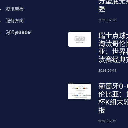
分垫底无
强
资讯看板
服务方向
2026-07-18
沟通
yl6809
瑞士点球
淘汰哥伦
亚：世界
汰赛经典
2026-07-14
葡萄牙0-
伦比亚：
杯K组末
报
2026-07-11