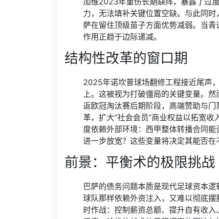
加维2023年重伤长期缺阵，暴露了过
力，无法填补关键位置空缺。与此同时
萨在留住顶级苗子方面优势减弱。当青训
作用正趋于边际递减。
结构性改革的窗口期
2025年诺坎普球场翻修工程接近尾声，
上。这被视为打破僵局的关键变量。然
返欧冠淘汰赛后期阶段，高端赞助与门
革，扩大“社会会员”商业权益以拓宽
度依赖外部环境：西甲整体转播合同能否
进一步放宽？这些变量将决定其能否在
前景：平衡术的极限挑战
巴萨的债务问题本质是现代足球资本逻
球队那样依赖外资注入，又难以彻底摆
时作战：控制薪资总额、提升自有收入