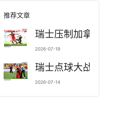
推荐文章
瑞士压制加拿大，扎卡
2026-07-19
瑞士点球大战淘汰哥伦
2026-07-14