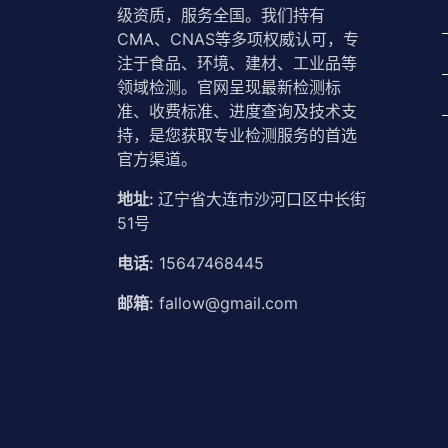
级资质，服务全国。我们持有
CMA、CNAS等多项权威认可，专
注于食品、环境、建材、工业品等
领域检测。官网呈现最新检测标
准、收费标准、进度查询及技术支
持，是您获取专业检测服务的首选
官方渠道。
地址:
辽宁省大连市沙河口区中长街
51号
电话:
15647468445
邮箱:
fallow@gmail.com