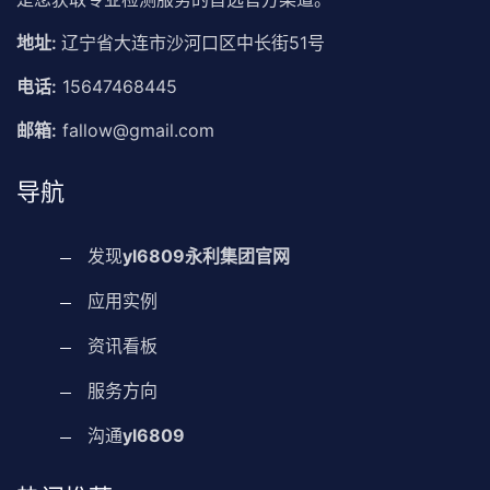
地址:
辽宁省大连市沙河口区中长街51号
电话:
15647468445
邮箱:
fallow@gmail.com
导航
发现
yl6809永利集团官网
应用实例
资讯看板
服务方向
沟通
yl6809