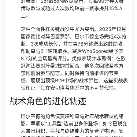
涯新高。Sofascore数据显示，其每90分钟关键
传球数与成功过人次数均较前一赛季提升15%以
上。
这种全面性在关键战役中尤为突出。2025年12月
国家德比对阵巴塞罗那，巴尔韦德全场完成4次抢
断、3次成功长传，并在第78分钟送出致胜助攻，
帮助皇马2-1逆转取胜。赛后WhoScored给予其
8.7分的全场最高评分。类似表现并非孤例：在欧
冠淘汰赛对阵曼城的首回合，他多次回撤至本方
禁区前沿参与防守，同时保持向前推进的节奏
感，展现出顶级B2B中场的战术弹性。这些实战表
现印证了其在安切洛蒂体系中的不可替代性。
战术角色的进化轨迹
巴尔韦德的角色演变堪称皇马近年战术转型的缩
影。早期以“工兵型”边前卫身份登场，如今已蜕变
为兼具组织、拦截与终结能力的复合型中场。安