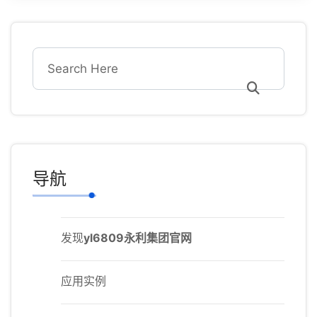
导航
发现
yl6809永利集团官网
应用实例