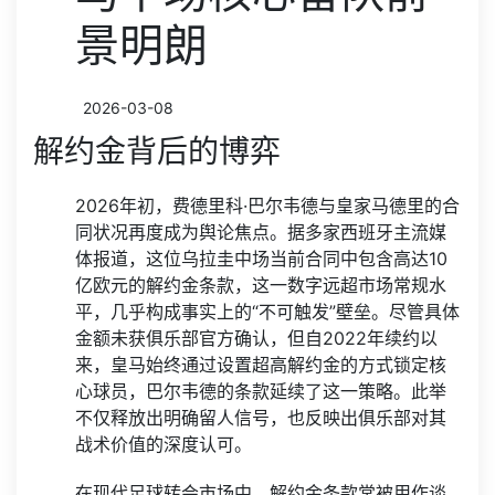
景明朗
2026-03-08
解约金背后的博弈
2026年初，费德里科·巴尔韦德与皇家马德里的合
同状况再度成为舆论焦点。据多家西班牙主流媒
体报道，这位乌拉圭中场当前合同中包含高达10
亿欧元的解约金条款，这一数字远超市场常规水
平，几乎构成事实上的“不可触发”壁垒。尽管具体
金额未获俱乐部官方确认，但自2022年续约以
来，皇马始终通过设置超高解约金的方式锁定核
心球员，巴尔韦德的条款延续了这一策略。此举
不仅释放出明确留人信号，也反映出俱乐部对其
战术价值的深度认可。
在现代足球转会市场中，解约金条款常被用作谈