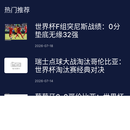
热门推荐
世界杯F组突尼斯战绩：0分
垫底无缘32强
2026-07-18
瑞士点球大战淘汰哥伦比亚：
世界杯淘汰赛经典对决
2026-07-14
葡萄牙0-0哥伦比亚：世界杯
K组末轮战报
2026-07-11
邮箱订阅