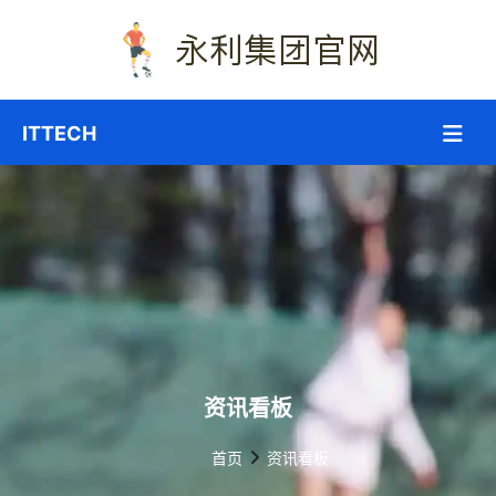
资讯看板
首页
资讯看板