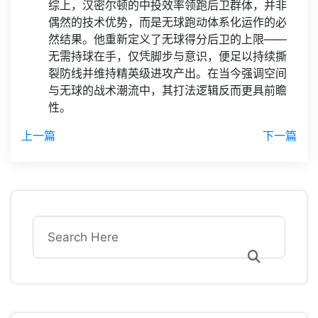
综上，汉密尔顿的中投效率领跑后卫群体，并非
偶然的技术优势，而是无球跑动体系化运作的必
然结果。他重新定义了无球得分后卫的上限——
无需持球在手，仅凭脚步与意识，便足以持续撕
裂防线并维持精英级进攻产出。在当今强调空间
与无球的战术潮流中，其打法逻辑反而更具前瞻
性。
上一篇
下一篇