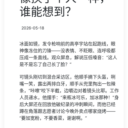
谁能想到？
2026-05-18
冰面如镜，发令枪响前的高亭宇站在起跑线，眼
神像冻住的刀锋——没表情、不眨眼、连呼吸都
压成一条直线。观众屏息，解说压低嗓音：“这人
是不是忘了自己长了脸？”
可镜头刚切到混合采访区，他顺手摘下头盔，咧
嘴一笑，露出两排白牙，顺手从兜里掏出一包辣
条，“咔嚓”咬下半截，边嚼边对着镜头比耶。工作
人员递水，他摆手：“来瓶冰可乐，加冰那种！”身
后大屏还在回放他破纪录的冲刺瞬间，而他已经
蹲在角落跟志愿者讨论今晚外卖点哪家烧烤——
“要加宽粉，不要香菜，谢谢啊。”