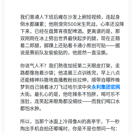
我们普通人下班后瘫在沙发上刷短视频，连起身
倒水都嫌累；他刚滑完500米生死战，心率还没降
下来，已经在盘算宵夜配啤酒。更离谱的是，那
双刚刚在冰上劈出世界最快起步的腿，现在正翘
着二郎腿，脚踝上还贴着卡通小熊创可贴——据
说是赛前队友偷偷贴的，他居然一直没撕。
你说气人不？我们熬夜加班第二天眼皮打架，走
路都像拖着沙袋；他凌晨三点训练完，早上八点
还能精神抖擞地直播教粉丝拉伸，顺带自曝昨晚
梦到自己骑着冰刀飞过哈尔滨中央
永利集团官网
大街。最扎心的是，他吃辣条不怕胖，喝可乐不
涨肚，连笑起来眼角都没细纹——而我们喝口水
都怕水肿。
所以，当那个冰面上冷得像AI的高亭宇，下一秒
掏出手机自拍还嘟嘴时，你是不是也想问一句：