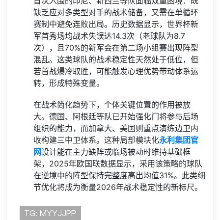
首次入围的印尼、新西兰等队面临双重困境：既
缺乏应对多类型对手的战术储备，又需在单循环
赛制中避免连败出局。历史数据显示，世界杯新
军首秀场均战术失误达14.3次（老球队为8.7
次），且70%的新军会在第二场小组赛出现阵型
混乱。这类球队的战术稳定性天然处于低位，但
若首战爆冷取胜，可能触发心理优势带动体系运
转，形成特殊变量。
在战术简化趋势下，个体关键位置的作用被放
大。德国、阿根廷等队已开始强化门将参与后场
组织的能力，而加拿大、美国则重点演练边卫内
收构建三中卫体系。这种局部模块化
永利集团官
网
设计能在主力缺阵或临场被动时维持基础框
架，2025年欧国联数据显示，采用该策略的球队
在逆境中的阵型保持完整度高出均值31%。此类细
节优化将成为衡量2026年战术稳定性的新标尺。