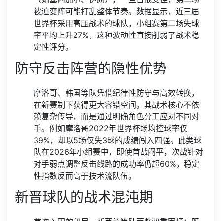
被迫变阵可能打乱整体节奏。数据显示，近三届
世界杯采用高压战术的球队，小组赛第二场失球
率平均上升27%，这种波动性直接削弱了战术稳
定性评分。
防守反击阵营的隐性优势
摩洛哥、韩国等队凭借纪律性防守与高效转换，
在新赛制下获得更大容错空间。其战术核心不依
赖复杂传导，而是通过明确角色分工应对不同对
手。例如摩洛哥2022年世界杯场均控球率仅
39%，却以5场仅失3球的成绩闯入四强。此类球
队在2026年小组赛中，即使首战闷平，次战针对
对手弱点调整反击线路的成功率仍超60%，稳定
性指数反而高于技术流队伍。
新晋球队的战术混沌期