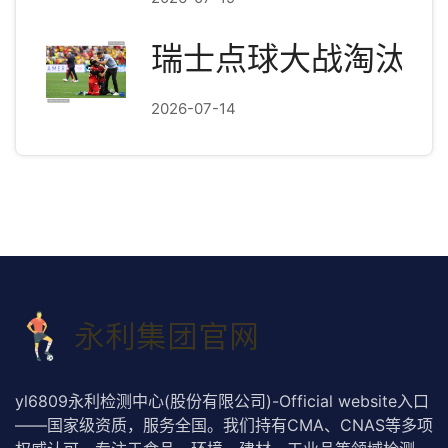
瑞士点球大战淘汰哥
2026-07-14
yl6809永利检测中心(股份有限公司)-Official website入口
——国家级资质，服务全国。我们持有CMA、CNAS等多项