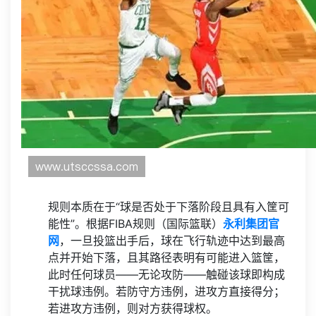
规则本质在于“球是否处于下落阶段且具有入筐可
能性”。根据FIBA规则（国际篮联）
永利集团官
网
，一旦投篮出手后，球在飞行轨迹中达到最高
点并开始下落，且其路径表明有可能进入篮筐，
此时任何球员——无论攻防——触碰该球即构成
干扰球违例。若防守方违例，进攻方直接得分；
若进攻方违例，则对方获得球权。