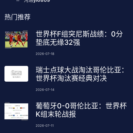
沟通
yl6809
热门推荐
世界杯F组突尼斯战绩：0分
垫底无缘32强
2026-07-18
瑞士点球大战淘汰哥伦比亚：
世界杯淘汰赛经典对决
2026-07-14
葡萄牙0-0哥伦比亚：世界杯
K组末轮战报
2026-07-11