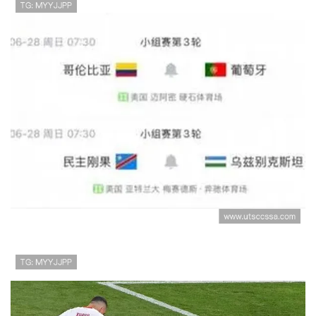
葡萄牙0-0哥伦比亚：世界杯K组
末轮战报