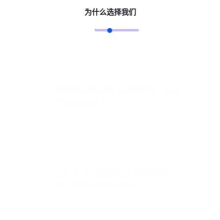
为什么选择我们
定制化服务
可根据品牌需求定制赛事策划、直播
专题及周边产品设计。
实时技术保障
采用 4K 高清直播技术与低延迟传
输，确保观赛体验流畅。