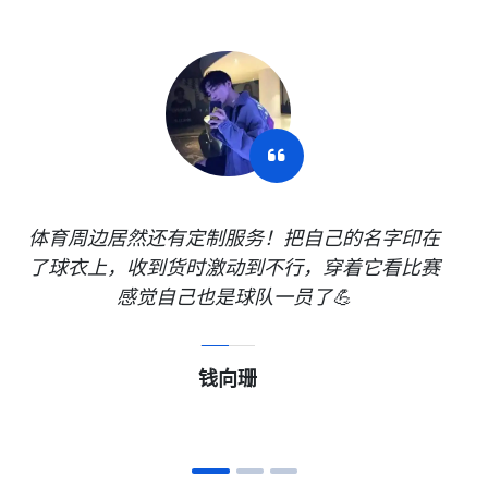
球队周边的围巾太暖了！冬天去现场看球必备，
红色配色超显白，上面的刺绣队徽超精致，戴着
它在寒风中为球队呐喊，回头率 100%🧣！
田仪琳