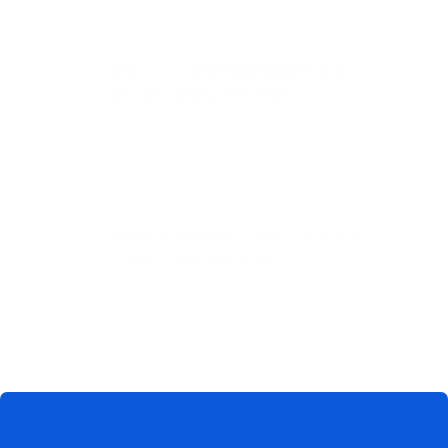
全球转播网络
覆盖 50 + 国家地区的直播分发渠
道，助力赛事全球化传播。
正版 IP 授权
直连各大体育联盟，周边产品均获官
方授权，杜绝盗版风险。